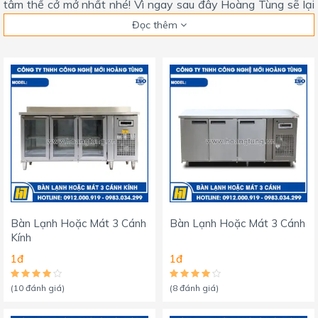
tâm thế cở mở nhất nhé! Vì ngay sau đây Hoàng Tùng sẽ lại
một lần nữa đem đến cho các bạn những thông tin vể ích về
Đọc thêm
dòng thiết bị vô cùng hữu cho nhà hàng - khách sạn này.
Bàn Lạnh Hoặc Mát 3 Cánh
Bàn Lạnh Hoặc Mát 3 Cánh
Kính
1đ
1đ
(10 đánh giá)
(8 đánh giá)
Bàn Lạnh Công Nghiệp Hoàng Tùng