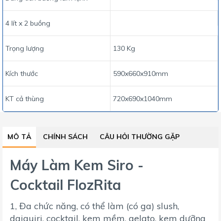
4 lít x 2 buồng
Trọng lượng
130 Kg
Kích thước
590x660x910mm
KT cả thùng
720x690x1040mm
MÔ TẢ
CHÍNH SÁCH
CÂU HỎI THƯỜNG GẶP
Máy Làm Kem Siro -
Cocktail FlozRita
1, Đa chức năng, có thể làm (có ga) slush,
daiquiri, cocktail, kem mềm, gelato, kem dưỡng