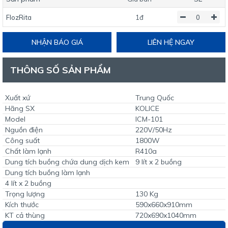
FlozRita
1đ
NHẬN BÁO GIÁ
LIÊN HỆ NGAY
THÔNG SỐ SẢN PHẨM
Xuất xứ
Trung Quốc
Hãng SX
KOLICE
Model
ICM-101
Nguồn điện
220V/50Hz
Công suất
1800W
Chất làm lạnh
R410a
Dung tích buồng chứa dung dịch kem
9 lít x 2 buồng
Dung tích buồng làm lạnh
4 lít x 2 buồng
Trọng lượng
130 Kg
Kích thước
590x660x910mm
KT cả thùng
720x690x1040mm