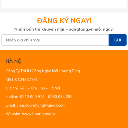
ĐĂNG KÝ NGAY!
Nhận bản tin khuyến mại Hoangtung.vn mỗi ngày.
GỬI
HÀ NỘI
Công Ty TNHH Công Nghệ Mới Hoàng Tùng.
MST: 0104937291
Địa chỉ: Số 1 - Kim Hoa - Hà Nội
Hotline: 0912.000.919 - 0983.034.299
Email: cnm.hoangtung@gmail.com
Website: www.hoangtung.vn