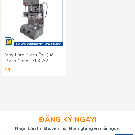
thị trường. Tự hào là một trong những đơn vị đầu tiên đem về
những sản phẩm chất lượng, đảm bảo với giá thành hợp lý
đến tay người tiêu dùng trong nước.
Máy Làm Pizza Ốc Quế -
Pizza Cones ZLX-A2
1đ
ĐĂNG KÝ NGAY!
Nhận bản tin khuyến mại Hoangtung.vn mỗi ngày.