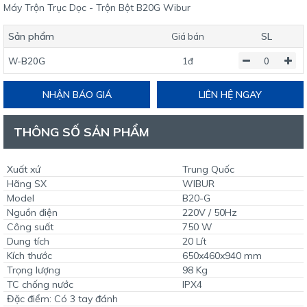
Máy Trộn Trục Dọc - Trộn Bột B20G Wibur
Sản phẩm
SL
Giá bán
W-B20G
1đ
NHẬN BÁO GIÁ
LIÊN HỆ NGAY
THÔNG SỐ SẢN PHẨM
Xuất xứ
Trung Quốc
Hãng SX
WIBUR
Model
B20-G
Nguồn điện
220V / 50Hz
Công suất
750 W
Dung tích
20 Lít
Kích thước
650x460x940 mm
Trọng lượng
98 Kg
TC chống nước
IPX4
Đặc điểm: Có 3 tay đánh