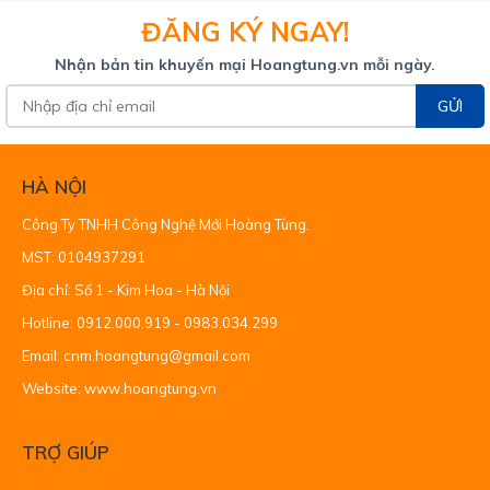
ĐĂNG KÝ NGAY!
Nhận bản tin khuyến mại Hoangtung.vn mỗi ngày.
GỬI
HÀ NỘI
Công Ty TNHH Công Nghệ Mới Hoàng Tùng.
MST: 0104937291
Địa chỉ: Số 1 - Kim Hoa - Hà Nội
Hotline: 0912.000.919 - 0983.034.299
Email: cnm.hoangtung@gmail.com
Website: www.hoangtung.vn
TRỢ GIÚP