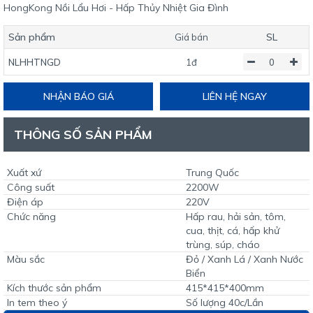
HongKong Nồi Lẩu Hơi - Hấp Thủy Nhiệt Gia Đình
Sản phẩm
SL
Giá bán
NLHHTNGD
1đ
NHẬN BÁO GIÁ
LIÊN HỆ NGAY
THÔNG SỐ SẢN PHẨM
Xuất xứ
Trung Quốc
Công suất
2200W
Điện áp
220V
Chức năng
Hấp rau, hải sản, tôm,
cua, thịt, cá, hấp khử
trùng, súp, cháo
Màu sắc
Đỏ / Xanh Lá / Xanh Nước
Biển
Kích thước sản phẩm
415*415*400mm
In tem theo ý
Số lượng 40c/Lần