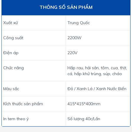
THÔNG SỐ SẢN PHẨM
Xuất xứ
Trung Quốc
Công suất
2200W
Điện áp
220V
Chức năng
Hấp rau, hải sản, tôm, cua, thịt,
cá, hấp khử trùng, súp, cháo
Màu sắc
Đỏ / Xanh Lá / Xanh Nước Biển
Kích thước sản phẩm
415*415*400mm
In tem theo ý
Số lượng 40c/Lần