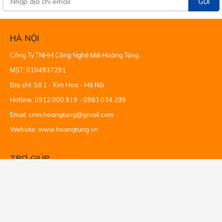
GỬI
HÀ NỘI
Công Ty TNHH Công Nghệ Mới Hoàng Tùng.
MST: 0104937291
Địa chỉ: Số 1 - Kim Hoa - Hà Nội
Hotline: 0912.000.919 - 0983.034.299
Email: cnm.hoangtung@gmail.com
Website: www.hoangtung.vn
TRỢ GIÚP
Hướng dẫn mua hàng
Copyright © 2020 by hoangtung.vn. All Rights Reserved.