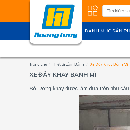
DANH
BÀI
VỀ
HỖ
MỤC
VIẾT
CHÚNG
TRỢ
DANH MỤC SẢN P
SẢN
&
TÔI
Hướng
PHẨM
VIDEO
dẫn
Về
mua
chúng
Lò
Tin
hàng
tôi
Nướng
tức
Thực
Trang chủ
Thiết Bị Làm Bánh
Xe Đẩy Khay Bánh Mì
Phẩm
Chính
Video
sách
XE ĐẨY KHAY BÁNH MÌ
Tủ
Trưng
Bày
Số lượng khay được làm dựa trên nhu cầu 
-
Bảo
Quản
Thiết
Bị
Làm