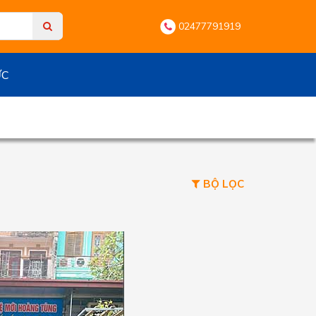
02477791919
ỨC
BỘ LỌC