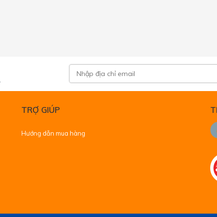
.
TRỢ GIÚP
T
Hướng dẫn mua hàng