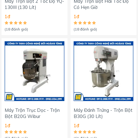
Máy Trộn Bột 2 Tốc Độ YQ-
Máy Trộn Bột Hai Tốc Độ
130III (130 Lít)
Có Hẹn Giờ
1đ
1đ
(18 đánh giá)
(18 đánh giá)
Máy Trộn Trục Dọc - Trộn
Máy Đánh Trứng - Trộn Bột
Bột B20G Wibur
B30G (30 Lít)
1đ
1đ